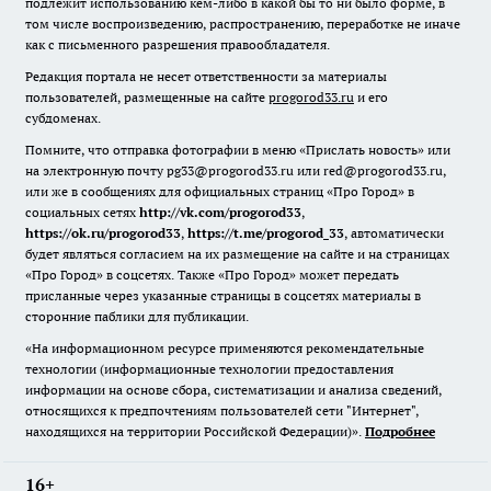
подлежит использованию кем-либо в какой бы то ни было форме, в
том числе воспроизведению, распространению, переработке не иначе
как с письменного разрешения правообладателя.
Редакция портала не несет ответственности за материалы
пользователей, размещенные на сайте
progorod33.ru
и его
субдоменах.
Помните, что отправка фотографии в меню «Прислать новость» или
на электронную почту pg33@progorod33.ru или red@progorod33.ru,
или же в сообщениях для официальных страниц «Про Город» в
социальных сетях
http://vk.com/progorod33
,
https://ok.ru/progorod33
,
https://t.me/progorod_33
, автоматически
будет являться согласием на их размещение на сайте и на страницах
«Про Город» в соцсетях. Также «Про Город» может передать
присланные через указанные страницы в соцсетях материалы в
сторонние паблики для публикации.
«На информационном ресурсе применяются рекомендательные
технологии (информационные технологии предоставления
информации на основе сбора, систематизации и анализа сведений,
относящихся к предпочтениям пользователей сети "Интернет",
находящихся на территории Российской Федерации)».
Подробнее
16+