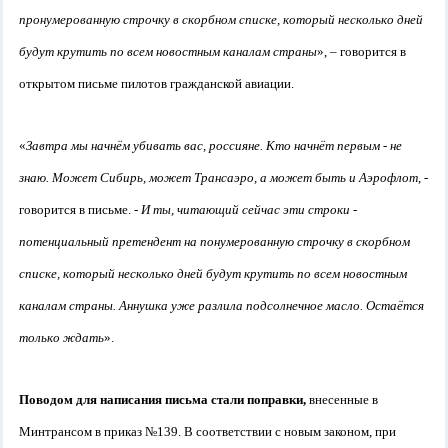
пронумерованную строчку в скорбном списке, который несколько дней
будут крутить по всем новостным каналам страны
», – говорится в
открытом письме пилотов гражданской авиации.
«
Завтра мы начнём убивать вас, россияне. Кто начнёт первым - не
знаю. Может Сибирь, может Трансаэро, а может быть и Аэрофлот
, -
говорится в письме. -
И ты, читающий сейчас эти строки -
потенциальный претендент на понумерованную строчку в скорбном
списке, который несколько дней будут крутить по всем новостным
каналам страны. Аннушка уже разлила подсолнечное масло. Остаётся
только ждать
».
Поводом для написания письма стали поправки,
внесенные в
Минтрансом в приказ №139. В соответствии с новым законом, при