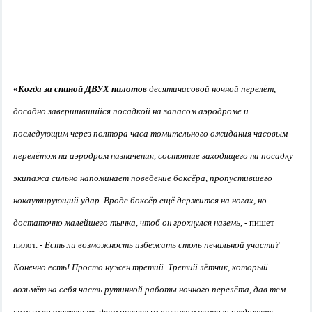
«
Когда за спиной ДВУХ пилотов
десятичасовой ночной перелёт,
досадно завершившийся посадкой на запасом аэродроме и
последующим через полтора часа томительного ожидания часовым
перелётом на аэродром назначения, состояние заходящего на посадку
экипажа сильно напоминает поведение боксёра, пропустившего
нокаутирующий удар. Вроде боксёр ещё держится на ногах, но
достаточно малейшего тычка, чтоб он грохнулся наземь,
- пишет
пилот. -
Есть ли возможность избежать столь печальной участи?
Конечно есть! Просто нужен третий. Третий лётчик, который
возьмёт на себя часть рутинной работы ночного перелёта, дав тем
самым возможность двум основным пилотам немного отдохнуть