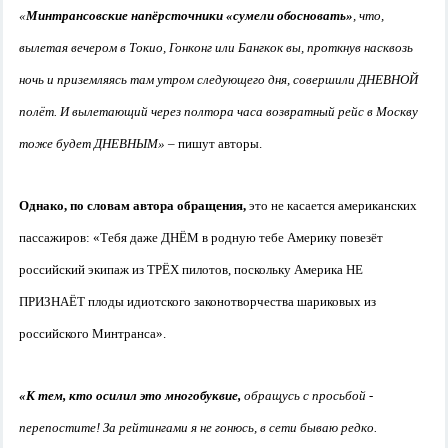
«
Минтрансовские напёрсточники «сумели обосновать»
, что,
вылетая вечером в Токио, Гонконг или Бангкок вы, проткнув насквозь
ночь и приземляясь там утром следующего дня, совершили ДНЕВНОЙ
полёт. И вылетающий через полтора часа возвратный рейс в Москву
тоже будет ДНЕВНЫМ»
– пишут авторы.
Однако, по словам автора обращения,
это не касается американских
пассажиров: «Тебя даже ДНЁМ в родную тебе Америку повезёт
российский экипаж из ТРЁХ пилотов, поскольку Америка НЕ
ПРИЗНАЁТ плоды идиотского законотворчества шариковых из
российского Минтранса».
«К тем, кто осилил это многобуквие,
обращусь с просьбой -
перепостите! За рейтингами я не гонюсь, в сети бываю редко.