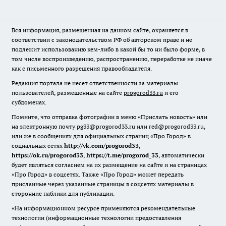
Вся информация, размещенная на данном сайте, охраняется в
соответствии с законодательством РФ об авторском праве и не
подлежит использованию кем-либо в какой бы то ни было форме, в
том числе воспроизведению, распространению, переработке не иначе
как с письменного разрешения правообладателя.
Редакция портала не несет ответственности за материалы
пользователей, размещенные на сайте
progorod33.ru
и его
субдоменах.
Помните, что отправка фотографии в меню «Прислать новость» или
на электронную почту pg33@progorod33.ru или red@progorod33.ru,
или же в сообщениях для официальных страниц «Про Город» в
социальных сетях
http://vk.com/progorod33
,
https://ok.ru/progorod33
,
https://t.me/progorod_33
, автоматически
будет являться согласием на их размещение на сайте и на страницах
«Про Город» в соцсетях. Также «Про Город» может передать
присланные через указанные страницы в соцсетях материалы в
сторонние паблики для публикации.
«На информационном ресурсе применяются рекомендательные
технологии (информационные технологии предоставления