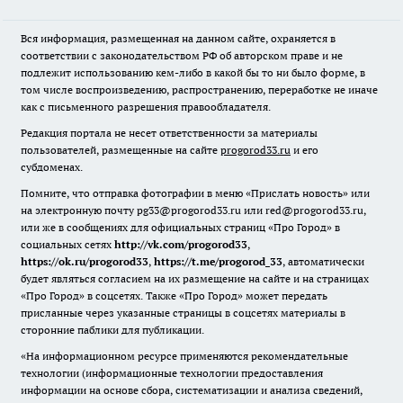
Вся информация, размещенная на данном сайте, охраняется в
соответствии с законодательством РФ об авторском праве и не
подлежит использованию кем-либо в какой бы то ни было форме, в
том числе воспроизведению, распространению, переработке не иначе
как с письменного разрешения правообладателя.
Редакция портала не несет ответственности за материалы
пользователей, размещенные на сайте
progorod33.ru
и его
субдоменах.
Помните, что отправка фотографии в меню «Прислать новость» или
на электронную почту pg33@progorod33.ru или red@progorod33.ru,
или же в сообщениях для официальных страниц «Про Город» в
социальных сетях
http://vk.com/progorod33
,
https://ok.ru/progorod33
,
https://t.me/progorod_33
, автоматически
будет являться согласием на их размещение на сайте и на страницах
«Про Город» в соцсетях. Также «Про Город» может передать
присланные через указанные страницы в соцсетях материалы в
сторонние паблики для публикации.
«На информационном ресурсе применяются рекомендательные
технологии (информационные технологии предоставления
информации на основе сбора, систематизации и анализа сведений,