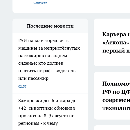
3 августа
Последние новости
Карьера 
ГАИ начали тормозить
«Аскона»
машины за непристёгнутых
первый ш
пассажиров на заднем
сиденье: кто должен
платить штраф - водитель
или пассажир
Полномоч
02:37
РФ по ЦФ
совреме
Заморозки до -6 и жара до
технолог
+42: синоптики обновили
прогноз на 8-9 августа по
регионам - к чему