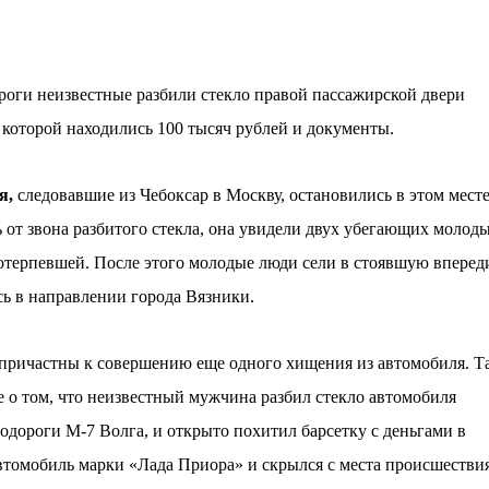
оги неизвестные разбили стекло правой пассажирской двери
 которой находились 100 тысяч рублей и документы.
я,
следовавшие из Чебоксар в Москву, остановились в этом мест
 от звона разбитого стекла, она увидели двух убегающих молод
потерпевшей. После этого молодые люди сели в стоявшую вперед
сь в направлении города Вязники.
причастны к совершению еще одного хищения из автомобиля. Т
 о том, что неизвестный мужчина разбил стекло автомобиля
одороги М-7 Волга, и открыто похитил барсетку с деньгами в
 автомобиль марки «Лада Приора» и скрылся с места происшестви