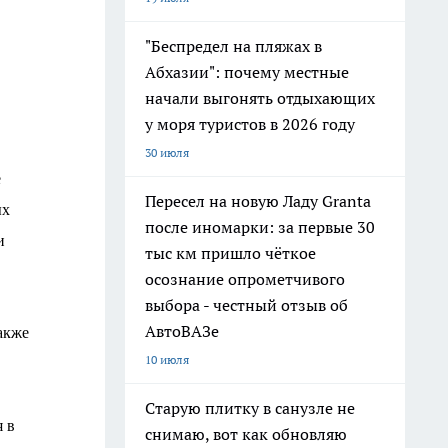
"Беспредел на пляжах в
Абхазии": почему местные
начали выгонять отдыхающих
у моря туристов в 2026 году
30 июля
е
Пересел на новую Ладу Granta
ых
после иномарки: за первые 30
и
тыс км пришло чёткое
осознание опрометчивого
выбора - честный отзыв об
АвтоВАЗе
акже
10 июля
Старую плитку в санузле не
я в
снимаю, вот как обновляю