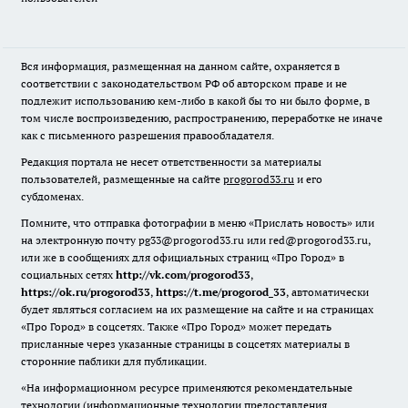
Вся информация, размещенная на данном сайте, охраняется в
соответствии с законодательством РФ об авторском праве и не
подлежит использованию кем-либо в какой бы то ни было форме, в
том числе воспроизведению, распространению, переработке не иначе
как с письменного разрешения правообладателя.
Редакция портала не несет ответственности за материалы
пользователей, размещенные на сайте
progorod33.ru
и его
субдоменах.
Помните, что отправка фотографии в меню «Прислать новость» или
на электронную почту pg33@progorod33.ru или red@progorod33.ru,
или же в сообщениях для официальных страниц «Про Город» в
социальных сетях
http://vk.com/progorod33
,
https://ok.ru/progorod33
,
https://t.me/progorod_33
, автоматически
будет являться согласием на их размещение на сайте и на страницах
«Про Город» в соцсетях. Также «Про Город» может передать
присланные через указанные страницы в соцсетях материалы в
сторонние паблики для публикации.
«На информационном ресурсе применяются рекомендательные
технологии (информационные технологии предоставления