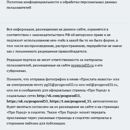
Политика конфиденциальности и обработки персональных данных
пользователей
Вся информация, размещенная на данном сайте, охраняется в
соответствии с законодательством РФ об авторском праве и не
подлежит использованию кем-либо в какой бы то ни было форме, в
том числе воспроизведению, распространению, переработке не иначе
как с письменного разрешения правообладателя.
Редакция портала не несет ответственности за материалы
пользователей, размещенные на сайте
progorod33.ru
и его
субдоменах.
Помните, что отправка фотографии в меню «Прислать новость» или
на электронную почту pg33@progorod33.ru или red@progorod33.ru,
или же в сообщениях для официальных страниц «Про Город» в
социальных сетях
http://vk.com/progorod33
,
https://ok.ru/progorod33
,
https://t.me/progorod_33
, автоматически
будет являться согласием на их размещение на сайте и на страницах
«Про Город» в соцсетях. Также «Про Город» может передать
присланные через указанные страницы в соцсетях материалы в
сторонние паблики для публикации.