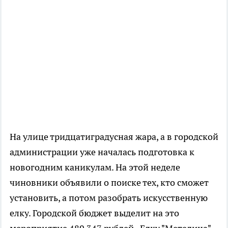
На улице тридцатиградусная жара, а в городской
администрации уже
началась
подгот
овка
к
новогодним каникулам. На этой неделе
чиновники объявили о по
иск
е
тех, кто сможет
установить, а потом разобрать искусственную
елку. Городско
й
бюджет
выделит на это