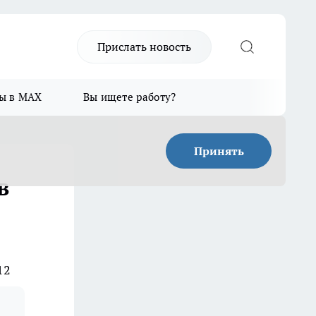
Прислать новость
ы в MAX
Вы ищете работу?
Принять
в
12