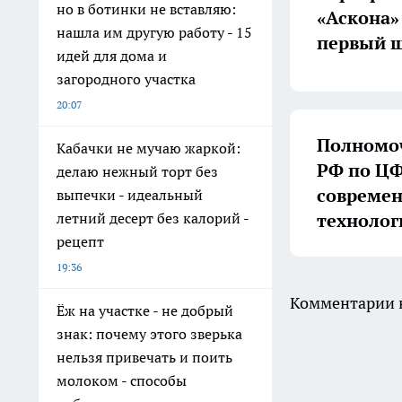
но в ботинки не вставляю:
«Аскона»
нашла им другую работу - 15
первый ш
идей для дома и
загородного участка
20:07
Полномоч
Кабачки не мучаю жаркой:
РФ по ЦФ
делаю нежный торт без
совреме
выпечки - идеальный
технолог
летний десерт без калорий -
рецепт
19:36
Комментарии н
Ёж на участке - не добрый
знак: почему этого зверька
нельзя привечать и поить
молоком - способы