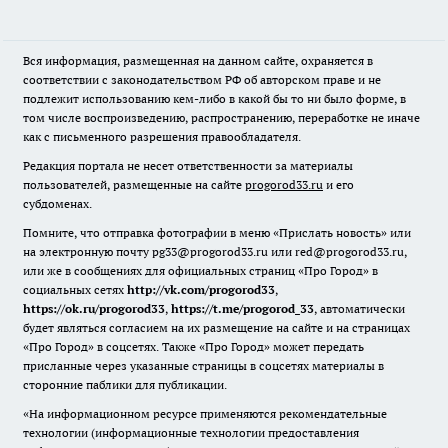
Вся информация, размещенная на данном сайте, охраняется в
соответствии с законодательством РФ об авторском праве и не
подлежит использованию кем-либо в какой бы то ни было форме, в
том числе воспроизведению, распространению, переработке не иначе
как с письменного разрешения правообладателя.
Редакция портала не несет ответственности за материалы
пользователей, размещенные на сайте
progorod33.ru
и его
субдоменах.
Помните, что отправка фотографии в меню «Прислать новость» или
на электронную почту pg33@progorod33.ru или red@progorod33.ru,
или же в сообщениях для официальных страниц «Про Город» в
социальных сетях
http://vk.com/progorod33
,
https://ok.ru/progorod33
,
https://t.me/progorod_33
, автоматически
будет являться согласием на их размещение на сайте и на страницах
«Про Город» в соцсетях. Также «Про Город» может передать
присланные через указанные страницы в соцсетях материалы в
сторонние паблики для публикации.
«На информационном ресурсе применяются рекомендательные
технологии (информационные технологии предоставления