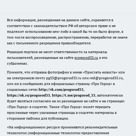
Вся информация, размещенная на данном сайте, охраняется в
соответствии с законодательством РФ об авторском праве и не
подлежит использованию кем-либо в какой бы то ни было форме, в
том числе воспроизведению, распространению, переработке не иначе
как с письменного разрешения правообладателя.
Редакция портала не несет ответственности за материалы
пользователей, размещенные на сайте
progorod33.ru
и его
субдоменах.
Помните, что отправка фотографии в меню «Прислать новость» или
на электронную почту pg33@progorod33.ru или red@progorod33.ru,
или же в сообщениях для официальных страниц «Про Город» в
социальных сетях
http://vk.com/progorod33
,
https://ok.ru/progorod33
,
https://t.me/progorod_33
, автоматически
будет являться согласием на их размещение на сайте и на страницах
«Про Город» в соцсетях. Также «Про Город» может передать
присланные через указанные страницы в соцсетях материалы в
сторонние паблики для публикации.
«На информационном ресурсе применяются рекомендательные
технологии (информационные технологии предоставления