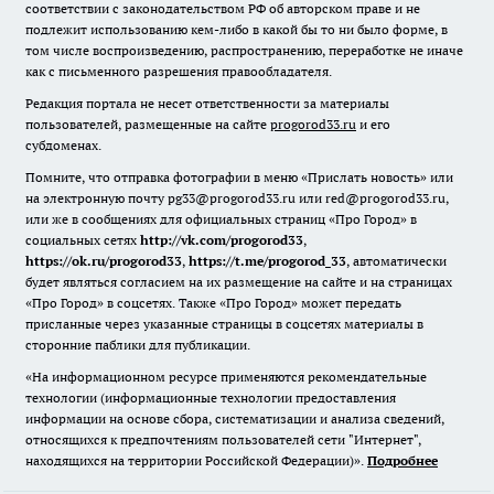
соответствии с законодательством РФ об авторском праве и не
подлежит использованию кем-либо в какой бы то ни было форме, в
том числе воспроизведению, распространению, переработке не иначе
как с письменного разрешения правообладателя.
Редакция портала не несет ответственности за материалы
пользователей, размещенные на сайте
progorod33.ru
и его
субдоменах.
Помните, что отправка фотографии в меню «Прислать новость» или
на электронную почту pg33@progorod33.ru или red@progorod33.ru,
или же в сообщениях для официальных страниц «Про Город» в
социальных сетях
http://vk.com/progorod33
,
https://ok.ru/progorod33
,
https://t.me/progorod_33
, автоматически
будет являться согласием на их размещение на сайте и на страницах
«Про Город» в соцсетях. Также «Про Город» может передать
присланные через указанные страницы в соцсетях материалы в
сторонние паблики для публикации.
«На информационном ресурсе применяются рекомендательные
технологии (информационные технологии предоставления
информации на основе сбора, систематизации и анализа сведений,
относящихся к предпочтениям пользователей сети "Интернет",
находящихся на территории Российской Федерации)».
Подробнее