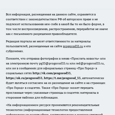
Вся информация, размещенная на данном сайте, охраняется в
соответствии с законодательством РФ об авторском праве и не
подлежит использованию кем-либо в какой бы то ни было форме, в
том числе воспроизведению, распространению, переработке не иначе
как с письменного разрешения правообладателя.
Редакция портала не несет ответственности за материалы
пользователей, размещенные на сайте
progorod33.ru
и его
субдоменах.
Помните, что отправка фотографии в меню «Прислать новость» или
на электронную почту pg33@progorod33.ru или red@progorod33.ru,
или же в сообщениях для официальных страниц «Про Город» в
социальных сетях
http://vk.com/progorod33
,
https://ok.ru/progorod33
,
https://t.me/progorod_33
, автоматически
будет являться согласием на их размещение на сайте и на страницах
«Про Город» в соцсетях. Также «Про Город» может передать
присланные через указанные страницы в соцсетях материалы в
сторонние паблики для публикации.
«На информационном ресурсе применяются рекомендательные
технологии (информационные технологии предоставления
информации на основе сбора, систематизации и анализа сведений,