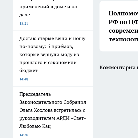
применений в доме и на
Полномоч
даче
РФ по ЦФ
15:21
совреме
технолог
Достаю старые вещи и ношу
по-новому: 5 приёмов,
которые вернули моду из
прошлого и сэкономили
Комментарии н
бюджет
14:49
Председатель
Законодательного Собрания
Ольга Хохлова встретилась с
руководителем АРДИ «Свет»
Любовью Кац
14:30