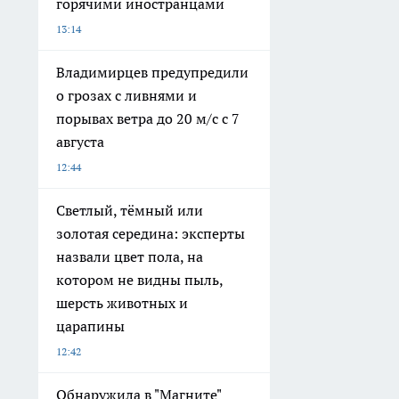
горячими иностранцами
13:14
Владимирцев предупредили
о грозах с ливнями и
порывах ветра до 20 м/с с 7
августа
12:44
Светлый, тёмный или
золотая середина: эксперты
назвали цвет пола, на
котором не видны пыль,
шерсть животных и
царапины
12:42
Обнаружила в "Магните"