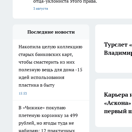
отца-уклониста этого права.
3 августа
Последние новости
Турслет 
Накопила целую коллекцию
Владимир
старых банковских карт,
чтобы смастерить из них
полезную вещь для дома -15
идей использования
пластика в быту
Карьера 
15:53
«Аскона»
В «Чижике» покупаю
первый ш
плетеную корзинку за 499
рублей, но ягоды туда не
набираю: 12 практичных