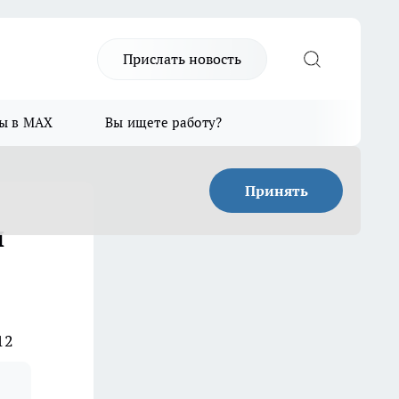
Прислать новость
ы в MAX
Вы ищете работу?
Принять
н
12