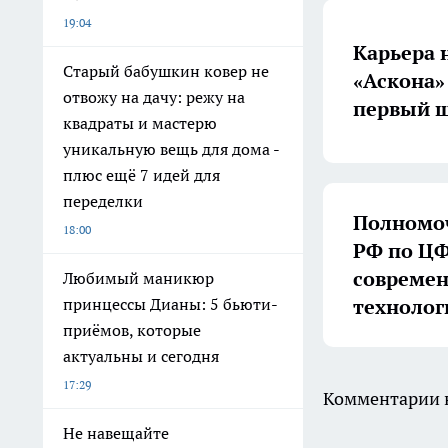
19:04
Карьера 
Старый бабушкин ковер не
«Аскона»
отвожу на дачу: режу на
первый ш
квадраты и мастерю
уникальную вещь для дома -
плюс ещё 7 идей для
переделки
Полномоч
18:00
РФ по ЦФ
совреме
Любимый маникюр
технолог
принцессы Дианы: 5 бьюти-
приёмов, которые
актуальны и сегодня
17:29
Комментарии н
Не навещайте