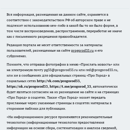
Вся информация, размещенная на данном сайте, охраняется в
соответствии с законодательством РФ об авторском праве и не
подлежит использованию кем-либо в какой бы то ни было форме, в
том числе воспроизведению, распространению, переработке не иначе
как с письменного разрешения правообладателя.
Редакция портала не несет ответственности за материалы
пользователей, размещенные на сайте
progorod33.ru
и его
субдоменах.
Помните, что отправка фотографии в меню «Прислать новость» или
на электронную почту pg33@progorod33.ru или red@progorod33.ru,
или же в сообщениях для официальных страниц «Про Город» в
социальных сетях
http://vk.com/progorod33
,
https://ok.ru/progorod33
,
https://t.me/progorod_33
, автоматически
будет являться согласием на их размещение на сайте и на страницах
«Про Город» в соцсетях. Также «Про Город» может передать
присланные через указанные страницы в соцсетях материалы в
сторонние паблики для публикации.
«На информационном ресурсе применяются рекомендательные
технологии (информационные технологии предоставления
информации на основе сбора, систематизации и анализа сведений,