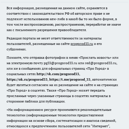
Вся информация, размещенная на данном сайте, охраняется в
соответствии с законодательством РФ об авторском праве и не
подлежит использованию кем-либо в какой бы то ни было форме, в
том числе воспроизведению, распространению, переработке не иначе
как с письменного разрешения правообладателя.
Редакция портала не несет ответственности за материалы
пользователей, размещенные на сайте
progorod33.ru
и его
субдоменах.
Помните, что отправка фотографии в меню «Прислать новость» или
на электронную почту pg33@progorod33.ru или red@progorod33.ru,
или же в сообщениях для официальных страниц «Про Город» в
социальных сетях
http://vk.com/progorod33
,
https://ok.ru/progorod33
,
https://t.me/progorod_33
, автоматически
будет являться согласием на их размещение на сайте и на страницах
«Про Город» в соцсетях. Также «Про Город» может передать
присланные через указанные страницы в соцсетях материалы в
сторонние паблики для публикации.
«На информационном ресурсе применяются рекомендательные
технологии (информационные технологии предоставления
информации на основе сбора, систематизации и анализа сведений,
относящихся к предпочтениям пользователей сети "Интернет",