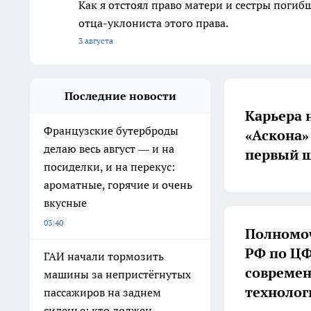
Как я отстоял право матери и сестры пог
отца-уклониста этого права.
3 августа
Последние новости
Карьера 
Французские бутерброды
«Аскона»
делаю весь август — и на
первый ш
посиделки, и на перекус:
ароматные, горячие и очень
вкусные
03:40
Полномоч
РФ по ЦФ
ГАИ начали тормозить
совреме
машины за непристёгнутых
технолог
пассажиров на заднем
сиденье: кто должен