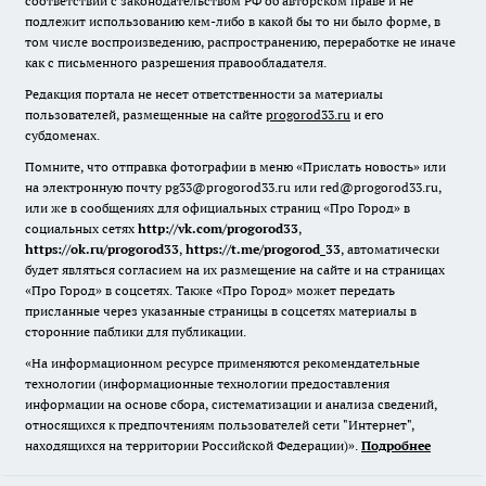
соответствии с законодательством РФ об авторском праве и не
подлежит использованию кем-либо в какой бы то ни было форме, в
том числе воспроизведению, распространению, переработке не иначе
как с письменного разрешения правообладателя.
Редакция портала не несет ответственности за материалы
пользователей, размещенные на сайте
progorod33.ru
и его
субдоменах.
Помните, что отправка фотографии в меню «Прислать новость» или
на электронную почту pg33@progorod33.ru или red@progorod33.ru,
или же в сообщениях для официальных страниц «Про Город» в
социальных сетях
http://vk.com/progorod33
,
https://ok.ru/progorod33
,
https://t.me/progorod_33
, автоматически
будет являться согласием на их размещение на сайте и на страницах
«Про Город» в соцсетях. Также «Про Город» может передать
присланные через указанные страницы в соцсетях материалы в
сторонние паблики для публикации.
«На информационном ресурсе применяются рекомендательные
технологии (информационные технологии предоставления
информации на основе сбора, систематизации и анализа сведений,
относящихся к предпочтениям пользователей сети "Интернет",
находящихся на территории Российской Федерации)».
Подробнее