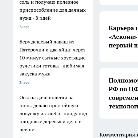
соль и получаю полезное
приспособление для дачных
нужд - 8 идей
Карьера 
Вчера
«Аскона»
Беру дешёвый лаваш из
первый ш
Пятёрочки и два яйца: через
10 минут сытные хрустящие
рулетики готовы - любимая
закуска мужа
Полномоч
Вчера
РФ по ЦФ
совреме
Осы на даче полегли за
технолог
ночь: делаю простейшую
ловушку из хлеба - кладу под
плодовые деревья и дело в
шляпе
Комментарии н