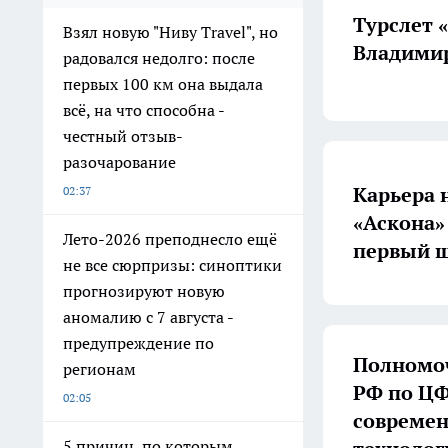
Турслет 
Взял новую "Ниву Travel", но
Владимир
радовался недолго: после
первых 100 км она выдала
всё, на что способна -
честный отзыв-
разочарование
Карьера 
02:37
«Аскона»
Лето-2026 преподнесло ещё
первый ш
не все сюрпризы: синоптики
прогнозируют новую
аномалию с 7 августа -
предупреждение по
Полномоч
регионам
РФ по ЦФ
02:05
совреме
5 причин, по которым