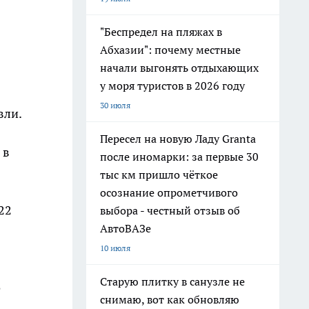
"Беспредел на пляжах в
Абхазии": почему местные
начали выгонять отдыхающих
у моря туристов в 2026 году
30 июля
вли.
8
Пересел на новую Ладу Granta
 в
после иномарки: за первые 30
тыс км пришло чёткое
осознание опрометчивого
22
выбора - честный отзыв об
АвтоВАЗе
10 июля
Старую плитку в санузле не
о
снимаю, вот как обновляю