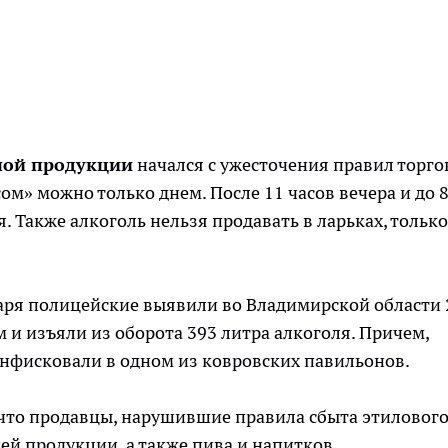
ной продукции
начался с ужесточения правил торго
ом» можно только днем. После 11 часов вечера и до 
. Также алкоголь нельзя продавать в ларьках, только
варя полицейские выявили во Владимирской области 
 и изъяли из оборота 393 литра алкоголя. Причем,
онфисковали в одном из ковровских павильонов.
 что продавцы, нарушившие правила сбыта этиловог
ей продукции, а также пива и напитков,