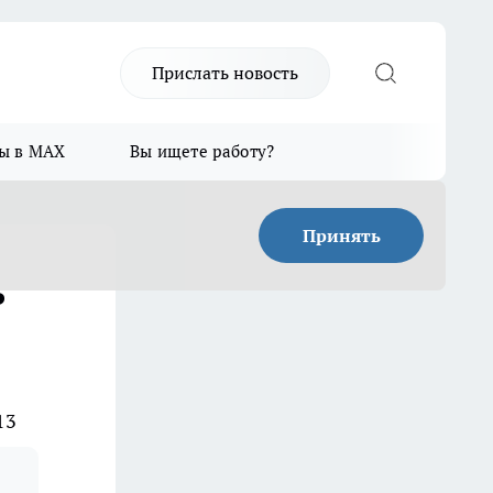
Прислать новость
ы в MAX
Вы ищете работу?
Принять
ь
13