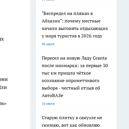
"Беспредел на пляжах в
Абхазии": почему местные
начали выгонять отдыхающих
у моря туристов в 2026 году
ых
30 июля
Пересел на новую Ладу Granta
после иномарки: за первые 30
тыс км пришло чёткое
они
осознание опрометчивого
Или
выбора - честный отзыв об
АвтоВАЗе
ум»
10 июля
Старую плитку в санузле не
снимаю, вот как обновляю