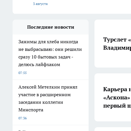
3 августа
Последние новости
Турслет 
Зажимы для хлеба никогда
Владимир
не выбрасываю: они решили
сразу 10 бытовых задач -
делюсь лайфхаком
07:55
Алексей Метелкин принял
Карьера 
участие в расширенном
«Аскона»
заседании коллегии
первый ш
Минспорта
07:36