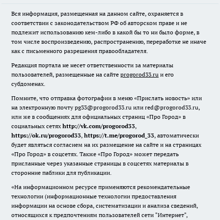
Вся информация, размещенная на данном сайте, охраняется в
соответствии с законодательством РФ об авторском праве и не
подлежит использованию кем-либо в какой бы то ни было форме, в
том числе воспроизведению, распространению, переработке не иначе
как с письменного разрешения правообладателя.
Редакция портала не несет ответственности за материалы
пользователей, размещенные на сайте
progorod33.ru
и его
субдоменах.
Помните, что отправка фотографии в меню «Прислать новость» или
на электронную почту pg33@progorod33.ru или red@progorod33.ru,
или же в сообщениях для официальных страниц «Про Город» в
социальных сетях
http://vk.com/progorod33
,
https://ok.ru/progorod33
,
https://t.me/progorod_33
, автоматически
будет являться согласием на их размещение на сайте и на страницах
«Про Город» в соцсетях. Также «Про Город» может передать
присланные через указанные страницы в соцсетях материалы в
сторонние паблики для публикации.
«На информационном ресурсе применяются рекомендательные
технологии (информационные технологии предоставления
информации на основе сбора, систематизации и анализа сведений,
относящихся к предпочтениям пользователей сети "Интернет",