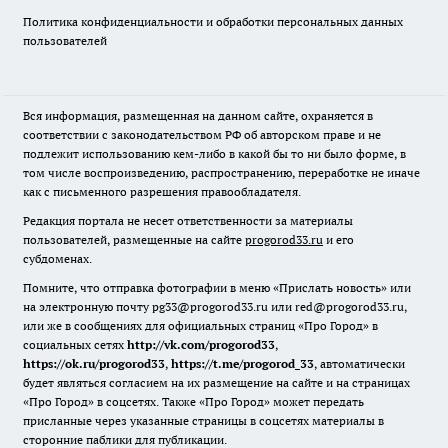
Политика конфиденциальности и обработки персональных данных
пользователей
Вся информация, размещенная на данном сайте, охраняется в
соответствии с законодательством РФ об авторском праве и не
подлежит использованию кем-либо в какой бы то ни было форме, в
том числе воспроизведению, распространению, переработке не иначе
как с письменного разрешения правообладателя.
Редакция портала не несет ответственности за материалы
пользователей, размещенные на сайте
progorod33.ru
и его
субдоменах.
Помните, что отправка фотографии в меню «Прислать новость» или
на электронную почту pg33@progorod33.ru или red@progorod33.ru,
или же в сообщениях для официальных страниц «Про Город» в
социальных сетях
http://vk.com/progorod33
,
https://ok.ru/progorod33
,
https://t.me/progorod_33
, автоматически
будет являться согласием на их размещение на сайте и на страницах
«Про Город» в соцсетях. Также «Про Город» может передать
присланные через указанные страницы в соцсетях материалы в
сторонние паблики для публикации.