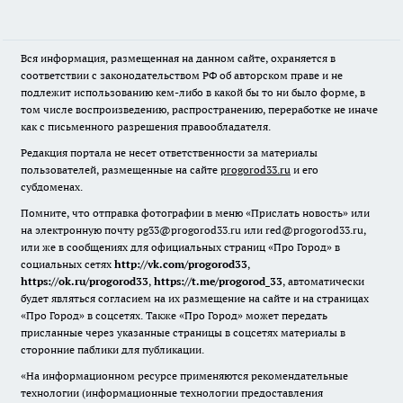
Вся информация, размещенная на данном сайте, охраняется в
соответствии с законодательством РФ об авторском праве и не
подлежит использованию кем-либо в какой бы то ни было форме, в
том числе воспроизведению, распространению, переработке не иначе
как с письменного разрешения правообладателя.
Редакция портала не несет ответственности за материалы
пользователей, размещенные на сайте
progorod33.ru
и его
субдоменах.
Помните, что отправка фотографии в меню «Прислать новость» или
на электронную почту pg33@progorod33.ru или red@progorod33.ru,
или же в сообщениях для официальных страниц «Про Город» в
социальных сетях
http://vk.com/progorod33
,
https://ok.ru/progorod33
,
https://t.me/progorod_33
, автоматически
будет являться согласием на их размещение на сайте и на страницах
«Про Город» в соцсетях. Также «Про Город» может передать
присланные через указанные страницы в соцсетях материалы в
сторонние паблики для публикации.
«На информационном ресурсе применяются рекомендательные
технологии (информационные технологии предоставления