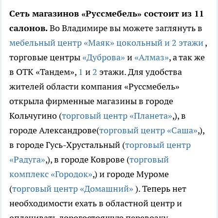
Сеть магазинов «Руссмебель» состоит из 11
салонов.
Во Владимире вы можете заглянуть в
мебельный центр «Маяк» цокольный
и 2 этажи
,
торговые центры
«Дуброва»
и
«Алмаз»
, а так же
в ОТК «Тандем»,
1
и
2
этажи. Для удобства
жителей области компания «Руссмебель»
открыла фирменные магазины в городе
Кольчугино (
торговый центр «Планета»
,), в
городе Александрове(
торговый центр «Саша»
,),
в городе Гусь-Хрустальный (
торговый центр
«Радуга»
,), в городе Коврове (
торговый
комплекс «Городок»
,) и городе Муроме
(
торговый центр «Домашний»
). Теперь нет
необходимости ехать в областной центр и
оплачивать дорогостоящую перевозку -