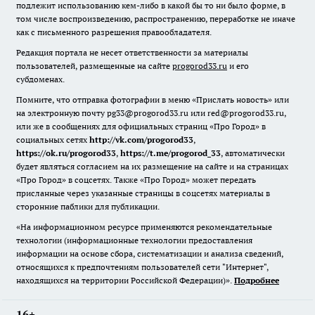
подлежит использованию кем-либо в какой бы то ни было форме, в
том числе воспроизведению, распространению, переработке не иначе
как с письменного разрешения правообладателя.
Редакция портала не несет ответственности за материалы
пользователей, размещенные на сайте
progorod33.ru
и его
субдоменах.
Помните, что отправка фотографии в меню «Прислать новость» или
на электронную почту pg33@progorod33.ru или red@progorod33.ru,
или же в сообщениях для официальных страниц «Про Город» в
социальных сетях
http://vk.com/progorod33
,
https://ok.ru/progorod33
,
https://t.me/progorod_33
, автоматически
будет являться согласием на их размещение на сайте и на страницах
«Про Город» в соцсетях. Также «Про Город» может передать
присланные через указанные страницы в соцсетях материалы в
сторонние паблики для публикации.
«На информационном ресурсе применяются рекомендательные
технологии (информационные технологии предоставления
информации на основе сбора, систематизации и анализа сведений,
относящихся к предпочтениям пользователей сети "Интернет",
находящихся на территории Российской Федерации)».
Подробнее
16+