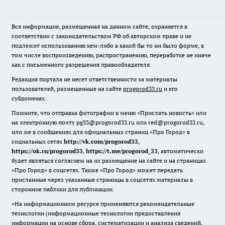
Вся информация, размещенная на данном сайте, охраняется в
соответствии с законодательством РФ об авторском праве и не
подлежит использованию кем-либо в какой бы то ни было форме, в
том числе воспроизведению, распространению, переработке не иначе
как с письменного разрешения правообладателя.
Редакция портала не несет ответственности за материалы
пользователей, размещенные на сайте
progorod33.ru
и его
субдоменах.
Помните, что отправка фотографии в меню «Прислать новость» или
на электронную почту pg33@progorod33.ru или red@progorod33.ru,
или же в сообщениях для официальных страниц «Про Город» в
социальных сетях
http://vk.com/progorod33
,
https://ok.ru/progorod33
,
https://t.me/progorod_33
, автоматически
будет являться согласием на их размещение на сайте и на страницах
«Про Город» в соцсетях. Также «Про Город» может передать
присланные через указанные страницы в соцсетях материалы в
сторонние паблики для публикации.
«На информационном ресурсе применяются рекомендательные
технологии (информационные технологии предоставления
информации на основе сбора, систематизации и анализа сведений,