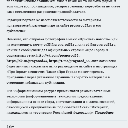
подлежит использованию кем-либо в какой бы то ни было форме, в
том числе воспроизведению, распространению, переработке не иначе
как с письменного разрешения правообладателя.
Редакция портала не несет ответственности за материалы
пользователей, размещенные на сайте
progorod33.ru
и его
субдоменах.
Помните, что отправка фотографии в меню «Прислать новость» или
на электронную почту pg33@progorod33.ru или red@progorod33.ru,
или же в сообщениях для официальных страниц «Про Город» в
социальных сетях
http://vk.com/progorod33
,
https://ok.ru/progorod33
,
https://t.me/progorod_33
, автоматически
будет являться согласием на их размещение на сайте и на страницах
«Про Город» в соцсетях. Также «Про Город» может передать
присланные через указанные страницы в соцсетях материалы в
сторонние паблики для публикации.
«На информационном ресурсе применяются рекомендательные
технологии (информационные технологии предоставления
информации на основе сбора, систематизации и анализа сведений,
относящихся к предпочтениям пользователей сети "Интернет",
находящихся на территории Российской Федерации)».
Подробнее
16+