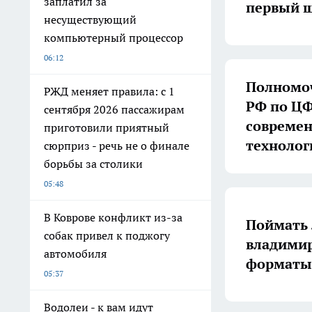
заплатил за
первый ш
несуществующий
компьютерный процессор
06:12
Полномоч
РЖД меняет правила: с 1
РФ по ЦФ
сентября 2026 пассажирам
совреме
приготовили приятный
технолог
сюрприз - речь не о финале
борьбы за столики
05:48
В Коврове конфликт из-за
Поймать 
собак привел к поджогу
владимир
автомобиля
форматы 
05:37
Водолеи - к вам идут