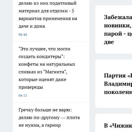
делаю из них податливый
материал для отделки - 5
Забежала 
вариантов применения на
новинки,
даче и дома
парой - ц
04:44
две
"Это лучшее, что могли
создать кондитеры":
конфеты на натуральных
сливках из "Магнита",
Партия «
которые оценят даже
Владимир
привереды
поколени
04:12
Гречку больше не варю:
делаю по-другому — плита
В «Чижик
не нужна, а гарнир