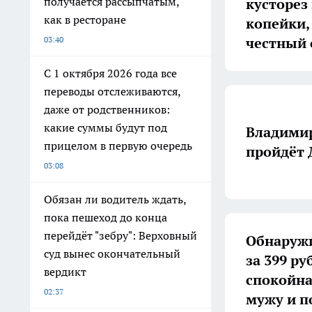
получается рассыпчатым,
кусторез и
как в ресторане
копейки,
честный 
03:40
С 1 октября 2026 года все
переводы отслеживаются,
даже от родственников:
какие суммы будут под
Владимир
прицелом в первую очередь
пройдёт 
03:08
Обязан ли водитель ждать,
пока пешеход до конца
перейдёт "зебру": Верховный
Обнаружи
суд вынес окончательный
за 399 ру
вердикт
спокойна
02:37
мужу и п