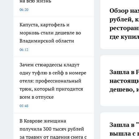
на всю жизнь
Обзор нах
06:20
рублей, 
Капуста, картофель и
ресторан
морковь стали дешевле во
где купи
Владимирской области
06:12
Зачем стюардессы кладут
Зашла в F
одну туфлю в сейф в номере
настоящий
отеля: профессиональный
дешево, 
трюк, который пригодится
всем в отпуске
05:48
В Коврове женщина
Зашла в 
получила 300 тысяч рублей
вышла с 
за травму от падения снега с