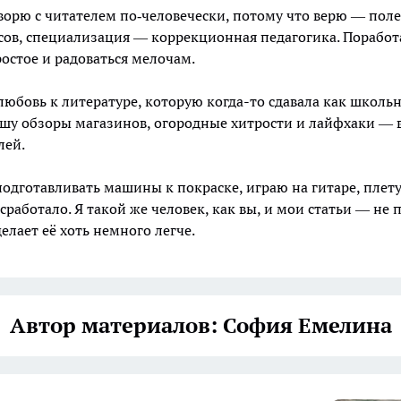
оворю с читателем по‑человечески, потому что верю — пол
сов, специализация — коррекционная педагогика. Поработа
остое и радоваться мелочам.
любовь к литературе, которую когда-то сдавала как школь
 Пишу обзоры магазинов, огородные хитрости и лайфхаки —
лей.
подготавливать машины к покраске, играю на гитаре, плету
 сработало. Я такой же человек, как вы, и мои статьи — не
елает её хоть немного легче.
Автор материалов: София Емелина