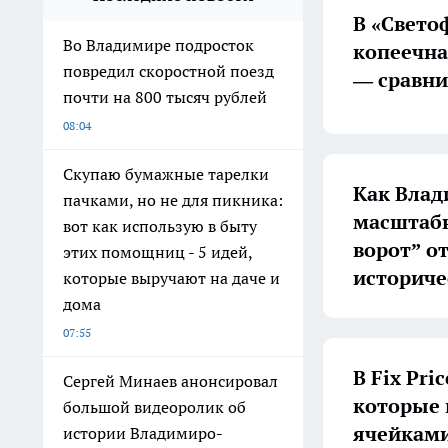
В «Свето
Во Владимире подросток
копеечна
повредил скоростной поезд
— сравни
почти на 800 тысяч рублей
08:04
Скупаю бумажные тарелки
Как Влад
пачками, но не для пикника:
масштабн
вот как использую в быту
ворот” о
этих помощниц - 5 идей,
историче
которые выручают на даче и
дома
07:55
В Fix Pr
Сергей Минаев анонсировал
которые 
большой видеоролик об
ячейками
истории Владимиро-