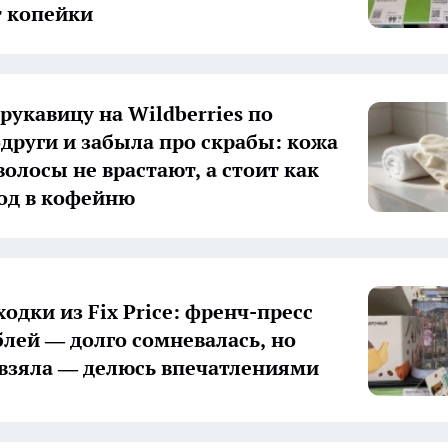
т копейки
рукавицу на Wildberries по
одруги и забыла про скрабы: кожа
волосы не врастают, а стоит как
од в кофейню
одки из Fix Price: френч-пресс
ублей — долго сомневалась, но
 взяла — делюсь впечатлениями