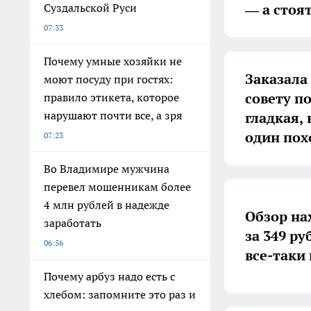
— а стоя
Суздальской Руси
07:33
Почему умные хозяйки не
Заказала 
моют посуду при гостях:
совету п
правило этикета, которое
нарушают почти все, а зря
гладкая, 
один пох
07:23
Во Владимире мужчина
перевел мошенникам более
4 млн рублей в надежде
Обзор нах
заработать
за 349 р
06:56
все-таки
Почему арбуз надо есть с
хлебом: запомните это раз и