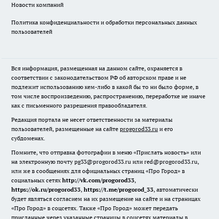
Новости компаний
Политика конфиденциальности и обработки персональных данных
пользователей
Вся информация, размещенная на данном сайте, охраняется в
соответствии с законодательством РФ об авторском праве и не
подлежит использованию кем-либо в какой бы то ни было форме, в
том числе воспроизведению, распространению, переработке не иначе
как с письменного разрешения правообладателя.
Редакция портала не несет ответственности за материалы
пользователей, размещенные на сайте
progorod33.ru
и его
субдоменах.
Помните, что отправка фотографии в меню «Прислать новость» или
на электронную почту pg33@progorod33.ru или red@progorod33.ru,
или же в сообщениях для официальных страниц «Про Город» в
социальных сетях
http://vk.com/progorod33
,
https://ok.ru/progorod33
,
https://t.me/progorod_33
, автоматически
будет являться согласием на их размещение на сайте и на страницах
«Про Город» в соцсетях. Также «Про Город» может передать
присланные через указанные страницы в соцсетях материалы в