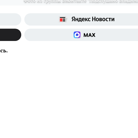
Фото из группы ВКонтакте "Подслушано Владим
сь.