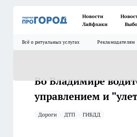
Новости
Новос
Лайфхаки
Выбо
Всё о ритуальных услугах
Рекламодателям
Во Владимире водите
управлением и "улет
Дороги
ДТП
ГИБДД