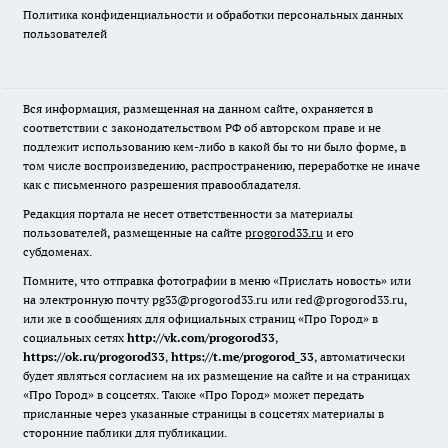
Политика конфиденциальности и обработки персональных данных
пользователей
Вся информация, размещенная на данном сайте, охраняется в
соответствии с законодательством РФ об авторском праве и не
подлежит использованию кем-либо в какой бы то ни было форме, в
том числе воспроизведению, распространению, переработке не иначе
как с письменного разрешения правообладателя.
Редакция портала не несет ответственности за материалы
пользователей, размещенные на сайте
progorod33.ru
и его
субдоменах.
Помните, что отправка фотографии в меню «Прислать новость» или
на электронную почту pg33@progorod33.ru или red@progorod33.ru,
или же в сообщениях для официальных страниц «Про Город» в
социальных сетях
http://vk.com/progorod33
,
https://ok.ru/progorod33
,
https://t.me/progorod_33
, автоматически
будет являться согласием на их размещение на сайте и на страницах
«Про Город» в соцсетях. Также «Про Город» может передать
присланные через указанные страницы в соцсетях материалы в
сторонние паблики для публикации.