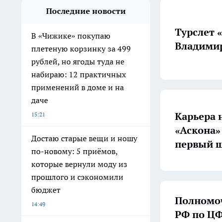
Последние новости
Турслет 
В «Чижике» покупаю
Владимир
плетеную корзинку за 499
рублей, но ягоды туда не
набираю: 12 практичных
применений в доме и на
даче
Карьера 
15:21
«Аскона»
Достаю старые вещи и ношу
первый ш
по-новому: 5 приёмов,
которые вернули моду из
прошлого и сэкономили
бюджет
Полномоч
14:49
РФ по ЦФ