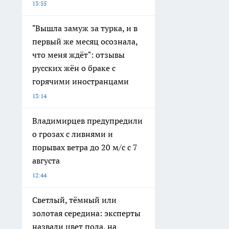
13:55
"Вышла замуж за турка, и в
первый же месяц осознала,
что меня ждёт": отзывы
русских жён о браке с
горячими иностранцами
13:14
Владимирцев предупредили
о грозах с ливнями и
порывах ветра до 20 м/с с 7
августа
12:44
Светлый, тёмный или
золотая середина: эксперты
назвали цвет пола, на