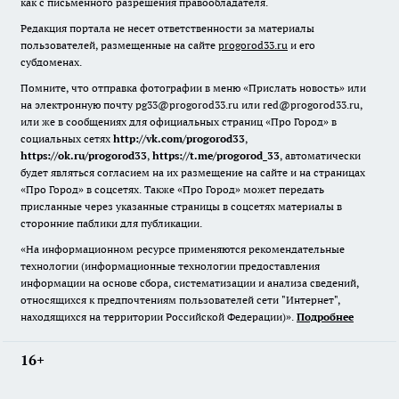
как с письменного разрешения правообладателя.
Редакция портала не несет ответственности за материалы
пользователей, размещенные на сайте
progorod33.ru
и его
субдоменах.
Помните, что отправка фотографии в меню «Прислать новость» или
на электронную почту pg33@progorod33.ru или red@progorod33.ru,
или же в сообщениях для официальных страниц «Про Город» в
социальных сетях
http://vk.com/progorod33
,
https://ok.ru/progorod33
,
https://t.me/progorod_33
, автоматически
будет являться согласием на их размещение на сайте и на страницах
«Про Город» в соцсетях. Также «Про Город» может передать
присланные через указанные страницы в соцсетях материалы в
сторонние паблики для публикации.
«На информационном ресурсе применяются рекомендательные
технологии (информационные технологии предоставления
информации на основе сбора, систематизации и анализа сведений,
относящихся к предпочтениям пользователей сети "Интернет",
находящихся на территории Российской Федерации)».
Подробнее
16+