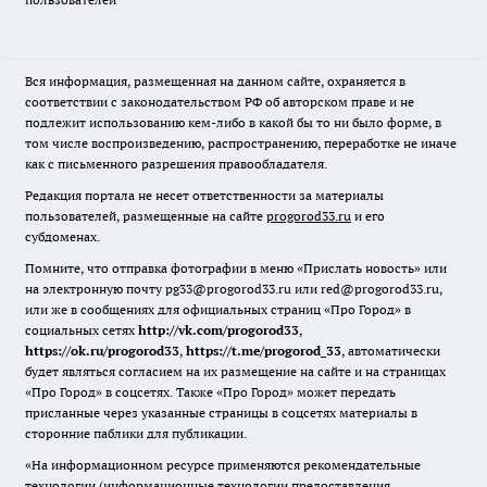
Вся информация, размещенная на данном сайте, охраняется в
соответствии с законодательством РФ об авторском праве и не
подлежит использованию кем-либо в какой бы то ни было форме, в
том числе воспроизведению, распространению, переработке не иначе
как с письменного разрешения правообладателя.
Редакция портала не несет ответственности за материалы
пользователей, размещенные на сайте
progorod33.ru
и его
субдоменах.
Помните, что отправка фотографии в меню «Прислать новость» или
на электронную почту pg33@progorod33.ru или red@progorod33.ru,
или же в сообщениях для официальных страниц «Про Город» в
социальных сетях
http://vk.com/progorod33
,
https://ok.ru/progorod33
,
https://t.me/progorod_33
, автоматически
будет являться согласием на их размещение на сайте и на страницах
«Про Город» в соцсетях. Также «Про Город» может передать
присланные через указанные страницы в соцсетях материалы в
сторонние паблики для публикации.
«На информационном ресурсе применяются рекомендательные
технологии (информационные технологии предоставления