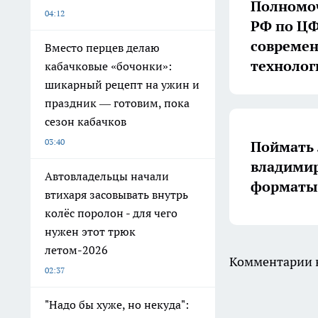
Полномоч
04:12
РФ по ЦФ
совреме
Вместо перцев делаю
технолог
кабачковые «бочонки»:
шикарный рецепт на ужин и
праздник — готовим, пока
сезон кабачков
03:40
Поймать 
владимир
Автовладельцы начали
форматы 
втихаря засовывать внутрь
колёс поролон - для чего
нужен этот трюк
летом-2026
Комментарии н
02:37
"Надо бы хуже, но некуда":