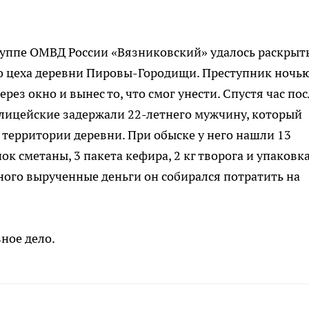
уппе ОМВД России «Вязниковский» удалось раскрыт
о цеха деревни Пировы-Городищи. Преступник ночь
ез окно и вынес то, что смог унести. Спустя час пос
олицейские задержали 22-летнего мужчину, который
территории деревни. При обыске у него нашли 13
нок сметаны, 3 пакета кефира, 2 кг творога и упаковк
ного вырученные деньги он собирался потратить на
ное дело.