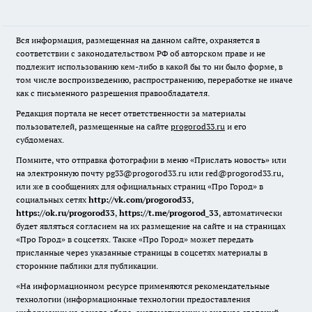
Вся информация, размещенная на данном сайте, охраняется в
соответствии с законодательством РФ об авторском праве и не
подлежит использованию кем-либо в какой бы то ни было форме, в
том числе воспроизведению, распространению, переработке не иначе
как с письменного разрешения правообладателя.
Редакция портала не несет ответственности за материалы
пользователей, размещенные на сайте
progorod33.ru
и его
субдоменах.
Помните, что отправка фотографии в меню «Прислать новость» или
на электронную почту pg33@progorod33.ru или red@progorod33.ru,
или же в сообщениях для официальных страниц «Про Город» в
социальных сетях
http://vk.com/progorod33
,
https://ok.ru/progorod33
,
https://t.me/progorod_33
, автоматически
будет являться согласием на их размещение на сайте и на страницах
«Про Город» в соцсетях. Также «Про Город» может передать
присланные через указанные страницы в соцсетях материалы в
сторонние паблики для публикации.
«На информационном ресурсе применяются рекомендательные
технологии (информационные технологии предоставления