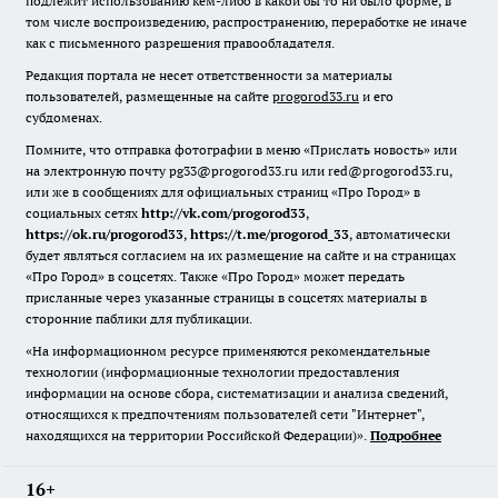
подлежит использованию кем-либо в какой бы то ни было форме, в
том числе воспроизведению, распространению, переработке не иначе
как с письменного разрешения правообладателя.
Редакция портала не несет ответственности за материалы
пользователей, размещенные на сайте
progorod33.ru
и его
субдоменах.
Помните, что отправка фотографии в меню «Прислать новость» или
на электронную почту pg33@progorod33.ru или red@progorod33.ru,
или же в сообщениях для официальных страниц «Про Город» в
социальных сетях
http://vk.com/progorod33
,
https://ok.ru/progorod33
,
https://t.me/progorod_33
, автоматически
будет являться согласием на их размещение на сайте и на страницах
«Про Город» в соцсетях. Также «Про Город» может передать
присланные через указанные страницы в соцсетях материалы в
сторонние паблики для публикации.
«На информационном ресурсе применяются рекомендательные
технологии (информационные технологии предоставления
информации на основе сбора, систематизации и анализа сведений,
относящихся к предпочтениям пользователей сети "Интернет",
находящихся на территории Российской Федерации)».
Подробнее
16+