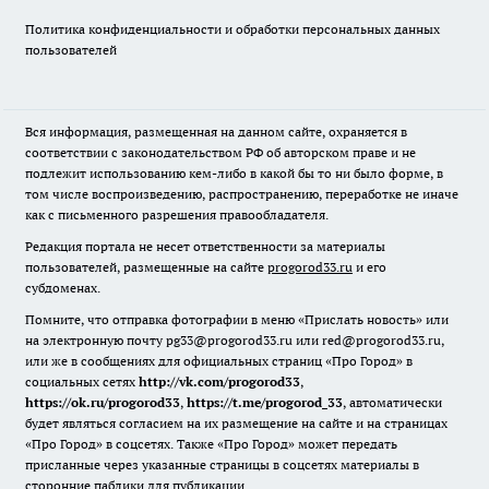
Политика конфиденциальности и обработки персональных данных
пользователей
Вся информация, размещенная на данном сайте, охраняется в
соответствии с законодательством РФ об авторском праве и не
подлежит использованию кем-либо в какой бы то ни было форме, в
том числе воспроизведению, распространению, переработке не иначе
как с письменного разрешения правообладателя.
Редакция портала не несет ответственности за материалы
пользователей, размещенные на сайте
progorod33.ru
и его
субдоменах.
Помните, что отправка фотографии в меню «Прислать новость» или
на электронную почту pg33@progorod33.ru или red@progorod33.ru,
или же в сообщениях для официальных страниц «Про Город» в
социальных сетях
http://vk.com/progorod33
,
https://ok.ru/progorod33
,
https://t.me/progorod_33
, автоматически
будет являться согласием на их размещение на сайте и на страницах
«Про Город» в соцсетях. Также «Про Город» может передать
присланные через указанные страницы в соцсетях материалы в
сторонние паблики для публикации.