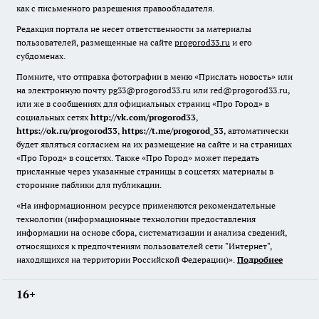
как с письменного разрешения правообладателя.
Редакция портала не несет ответственности за материалы
пользователей, размещенные на сайте
progorod33.ru
и его
субдоменах.
Помните, что отправка фотографии в меню «Прислать новость» или
на электронную почту pg33@progorod33.ru или red@progorod33.ru,
или же в сообщениях для официальных страниц «Про Город» в
социальных сетях
http://vk.com/progorod33
,
https://ok.ru/progorod33
,
https://t.me/progorod_33
, автоматически
будет являться согласием на их размещение на сайте и на страницах
«Про Город» в соцсетях. Также «Про Город» может передать
присланные через указанные страницы в соцсетях материалы в
сторонние паблики для публикации.
«На информационном ресурсе применяются рекомендательные
технологии (информационные технологии предоставления
информации на основе сбора, систематизации и анализа сведений,
относящихся к предпочтениям пользователей сети "Интернет",
находящихся на территории Российской Федерации)».
Подробнее
16+