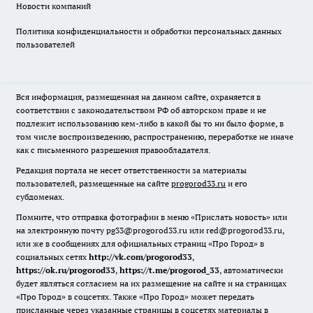
Новости компаний
Политика конфиденциальности и обработки персональных данных
пользователей
Вся информация, размещенная на данном сайте, охраняется в
соответствии с законодательством РФ об авторском праве и не
подлежит использованию кем-либо в какой бы то ни было форме, в
том числе воспроизведению, распространению, переработке не иначе
как с письменного разрешения правообладателя.
Редакция портала не несет ответственности за материалы
пользователей, размещенные на сайте
progorod33.ru
и его
субдоменах.
Помните, что отправка фотографии в меню «Прислать новость» или
на электронную почту pg33@progorod33.ru или red@progorod33.ru,
или же в сообщениях для официальных страниц «Про Город» в
социальных сетях
http://vk.com/progorod33
,
https://ok.ru/progorod33
,
https://t.me/progorod_33
, автоматически
будет являться согласием на их размещение на сайте и на страницах
«Про Город» в соцсетях. Также «Про Город» может передать
присланные через указанные страницы в соцсетях материалы в