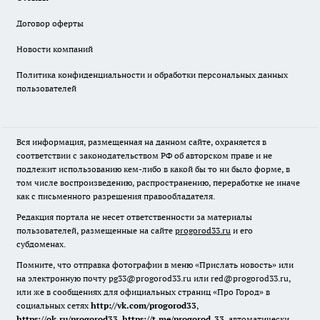
Договор оферты
Новости компаний
Политика конфиденциальности и обработки персональных данных
пользователей
Вся информация, размещенная на данном сайте, охраняется в
соответствии с законодательством РФ об авторском праве и не
подлежит использованию кем-либо в какой бы то ни было форме, в
том числе воспроизведению, распространению, переработке не иначе
как с письменного разрешения правообладателя.
Редакция портала не несет ответственности за материалы
пользователей, размещенные на сайте
progorod33.ru
и его
субдоменах.
Помните, что отправка фотографии в меню «Прислать новость» или
на электронную почту pg33@progorod33.ru или red@progorod33.ru,
или же в сообщениях для официальных страниц «Про Город» в
социальных сетях
http://vk.com/progorod33
,
https://ok.ru/progorod33
,
https://t.me/progorod_33
, автоматически