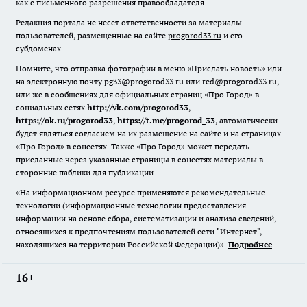
как с письменного разрешения правообладателя.
Редакция портала не несет ответственности за материалы
пользователей, размещенные на сайте
progorod33.ru
и его
субдоменах.
Помните, что отправка фотографии в меню «Прислать новость» или
на электронную почту pg33@progorod33.ru или red@progorod33.ru,
или же в сообщениях для официальных страниц «Про Город» в
социальных сетях
http://vk.com/progorod33
,
https://ok.ru/progorod33
,
https://t.me/progorod_33
, автоматически
будет являться согласием на их размещение на сайте и на страницах
«Про Город» в соцсетях. Также «Про Город» может передать
присланные через указанные страницы в соцсетях материалы в
сторонние паблики для публикации.
«На информационном ресурсе применяются рекомендательные
технологии (информационные технологии предоставления
информации на основе сбора, систематизации и анализа сведений,
относящихся к предпочтениям пользователей сети "Интернет",
находящихся на территории Российской Федерации)».
Подробнее
16+