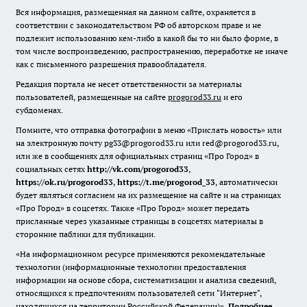
Вся информация, размещенная на данном сайте, охраняется в
соответствии с законодательством РФ об авторском праве и не
подлежит использованию кем-либо в какой бы то ни было форме, в
том числе воспроизведению, распространению, переработке не иначе
как с письменного разрешения правообладателя.
Редакция портала не несет ответственности за материалы
пользователей, размещенные на сайте
progorod33.ru
и его
субдоменах.
Помните, что отправка фотографии в меню «Прислать новость» или
на электронную почту pg33@progorod33.ru или red@progorod33.ru,
или же в сообщениях для официальных страниц «Про Город» в
социальных сетях
http://vk.com/progorod33
,
https://ok.ru/progorod33
,
https://t.me/progorod_33
, автоматически
будет являться согласием на их размещение на сайте и на страницах
«Про Город» в соцсетях. Также «Про Город» может передать
присланные через указанные страницы в соцсетях материалы в
сторонние паблики для публикации.
«На информационном ресурсе применяются рекомендательные
технологии (информационные технологии предоставления
информации на основе сбора, систематизации и анализа сведений,
относящихся к предпочтениям пользователей сети "Интернет",
находящихся на территории Российской Федерации)».
Подробнее