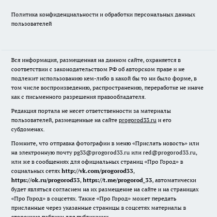
Политика конфиденциальности и обработки персональных данных
пользователей
Вся информация, размещенная на данном сайте, охраняется в
соответствии с законодательством РФ об авторском праве и не
подлежит использованию кем-либо в какой бы то ни было форме, в
том числе воспроизведению, распространению, переработке не иначе
как с письменного разрешения правообладателя.
Редакция портала не несет ответственности за материалы
пользователей, размещенные на сайте
progorod33.ru
и его
субдоменах.
Помните, что отправка фотографии в меню «Прислать новость» или
на электронную почту pg33@progorod33.ru или red@progorod33.ru,
или же в сообщениях для официальных страниц «Про Город» в
социальных сетях
http://vk.com/progorod33
,
https://ok.ru/progorod33
,
https://t.me/progorod_33
, автоматически
будет являться согласием на их размещение на сайте и на страницах
«Про Город» в соцсетях. Также «Про Город» может передать
присланные через указанные страницы в соцсетях материалы в
сторонние паблики для публикации.