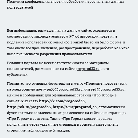
Политика конфиденциальности и обработки персональных данных
пользователей
Вся информация, размещенная на данном сайте, охраняется в
соответствии с законодательством РФ об авторском праве и не
подлежит использованию кем-либо в какой бы то ни было форме, в
том числе воспроизведению, распространению, переработке не иначе
как с письменного разрешения правообладателя.
Редакция портала не несет ответственности за материалы
пользователей, размещенные на сайте
progorod33.ru
и его
субдоменах.
Помните, что отправка фотографии в меню «Прислать новость» или
на электронную почту pg33@progorod33.ru или red@progorod33.ru,
или же в сообщениях для официальных страниц «Про Город» в
социальных сетях
http://vk.com/progorod33
,
https://ok.ru/progorod33
,
https://t.me/progorod_33
, автоматически
будет являться согласием на их размещение на сайте и на страницах
«Про Город» в соцсетях. Также «Про Город» может передать
присланные через указанные страницы в соцсетях материалы в
сторонние паблики для публикации.