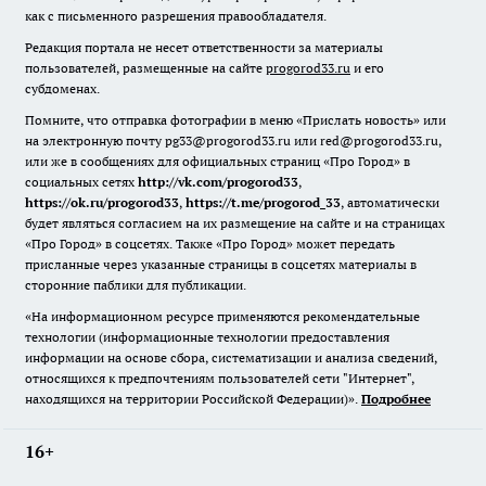
как с письменного разрешения правообладателя.
Редакция портала не несет ответственности за материалы
пользователей, размещенные на сайте
progorod33.ru
и его
субдоменах.
Помните, что отправка фотографии в меню «Прислать новость» или
на электронную почту pg33@progorod33.ru или red@progorod33.ru,
или же в сообщениях для официальных страниц «Про Город» в
социальных сетях
http://vk.com/progorod33
,
https://ok.ru/progorod33
,
https://t.me/progorod_33
, автоматически
будет являться согласием на их размещение на сайте и на страницах
«Про Город» в соцсетях. Также «Про Город» может передать
присланные через указанные страницы в соцсетях материалы в
сторонние паблики для публикации.
«На информационном ресурсе применяются рекомендательные
технологии (информационные технологии предоставления
информации на основе сбора, систематизации и анализа сведений,
относящихся к предпочтениям пользователей сети "Интернет",
находящихся на территории Российской Федерации)».
Подробнее
16+