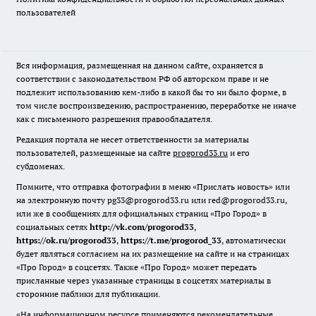
пользователей
Вся информация, размещенная на данном сайте, охраняется в
соответствии с законодательством РФ об авторском праве и не
подлежит использованию кем-либо в какой бы то ни было форме, в
том числе воспроизведению, распространению, переработке не иначе
как с письменного разрешения правообладателя.
Редакция портала не несет ответственности за материалы
пользователей, размещенные на сайте
progorod33.ru
и его
субдоменах.
Помните, что отправка фотографии в меню «Прислать новость» или
на электронную почту pg33@progorod33.ru или red@progorod33.ru,
или же в сообщениях для официальных страниц «Про Город» в
социальных сетях
http://vk.com/progorod33
,
https://ok.ru/progorod33
,
https://t.me/progorod_33
, автоматически
будет являться согласием на их размещение на сайте и на страницах
«Про Город» в соцсетях. Также «Про Город» может передать
присланные через указанные страницы в соцсетях материалы в
сторонние паблики для публикации.
«На информационном ресурсе применяются рекомендательные